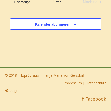
Heute
Nächste
Veranstaltungen
Vorherige
Navigati
Veranstalt
Kalender abonnieren
© 2018 | EquiCuratio | Tanja Maria von Gersdorff
Impressum
|
Datenschutz
Login
Facebook