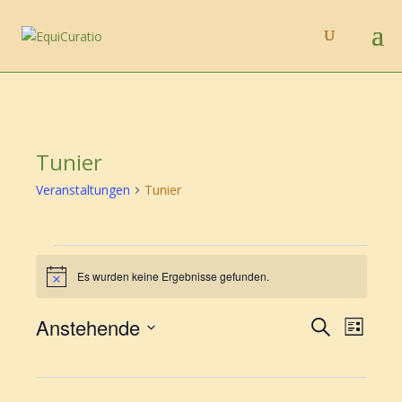
Tunier
Veranstaltungen
Tunier
Veranstaltungen
Es wurden keine Ergebnisse gefunden.
Hinweis
Veransta
Vera
Anstehende
Suche
Liste
Ansic
Suche
Datum
Navi
und
wählen.
Ansichte