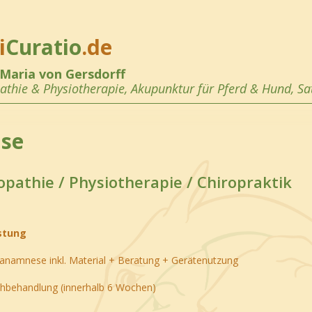
i
Curatio
.de
 Maria von Gersdorff
athie &
Physiotherapie, Akupunktur
für Pferd & Hund,
Sa
ise
pathie / Physiotherapie / Chiropraktik
stung
tanamnese inkl. Material + Beratung + Gerätenutzung
hbehandlung (innerhalb 6 Wochen)