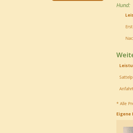
Hund:
Lei
Ers
Nac
Weit
Leist
Sattel
Anfahr
* Alle P
Eigene 