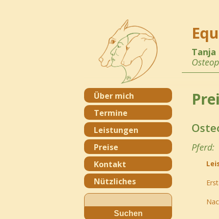
Equ
Tanja
Osteop
Pre
Über mich
Termine
Osteo
Leistungen
Pferd:
Preise
Kontakt
Lei
Nützliches
Ers
Suchen
Nac
nach: