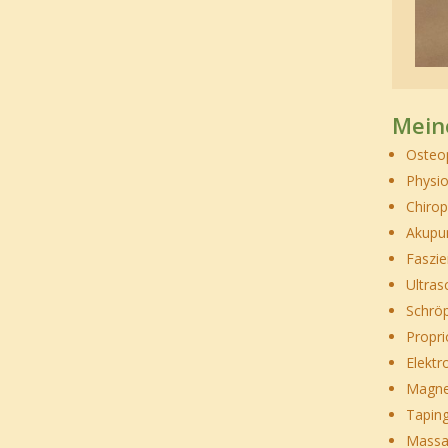
Mein
Osteo
Physio
Chirop
Akupu
Faszie
Ultras
Schröp
Propri
Elektr
Magne
Tapin
Mass