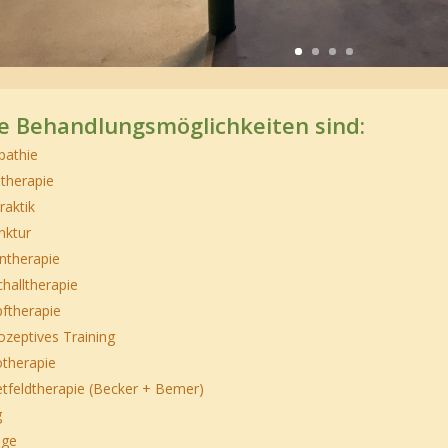
e Behandlungsmöglichkeiten sind:
pathie
therapie
raktik
nktur
ntherapie
challtherapie
ftherapie
ozeptives Training
otherapie
tfeldtherapie (Becker + Bemer)
g
age