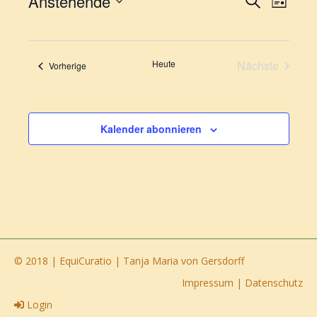
Anstehende
Suche
Liste
Ansic
Suche
Datum
Navi
und
wählen.
Ansichte
Heute
Nächste
Veranstaltungen
Vorherige
Navigati
Veranstalt
Kalender abonnieren
© 2018 | EquiCuratio | Tanja Maria von Gersdorff
Impressum
|
Datenschutz
Login