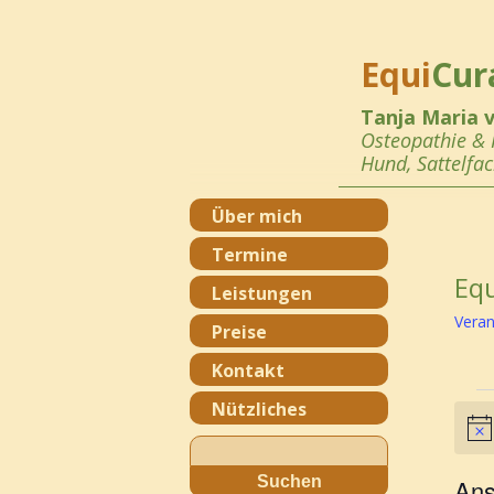
Equi
Cur
Tanja Maria 
Osteopathie &
Hund,
Sattelfa
Über mich
Termine
Equ
Leistungen
Veran
Preise
Kontakt
Ve
Nützliches
Hinw
Suchen
nach:
Ans