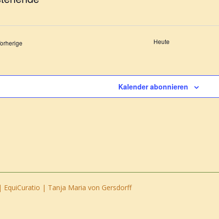
m
n.
Heute
Veranstaltungen
orherige
Kalender abonnieren
 EquiCuratio | Tanja Maria von Gersdorff