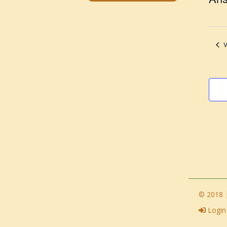
Datu
wähle
V
© 2018 |
Login