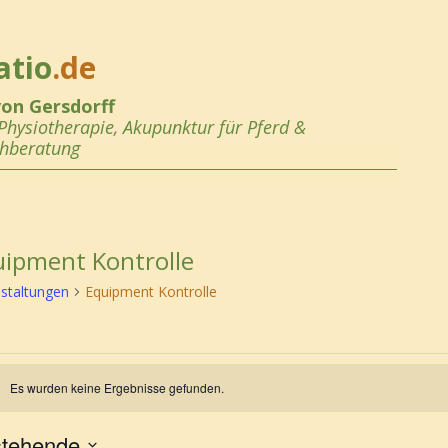
atio
.de
von Gersdorff
Physiotherapie, Akupunktur
für Pferd &
chberatung
ipment Kontrolle
staltungen
Equipment Kontrolle
ranstaltungen
Es wurden keine Ergebnisse gefunden.
eis
tehende