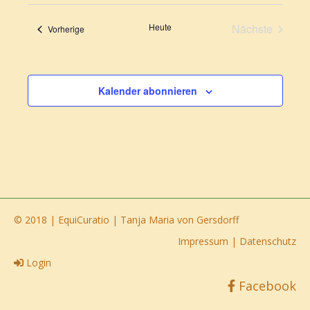
und
Ansichte
Heute
Nächste
Veranstaltungen
Vorherige
Navigati
Veranstalt
Kalender abonnieren
© 2018 | EquiCuratio | Tanja Maria von Gersdorff
Impressum
|
Datenschutz
Login
Facebook