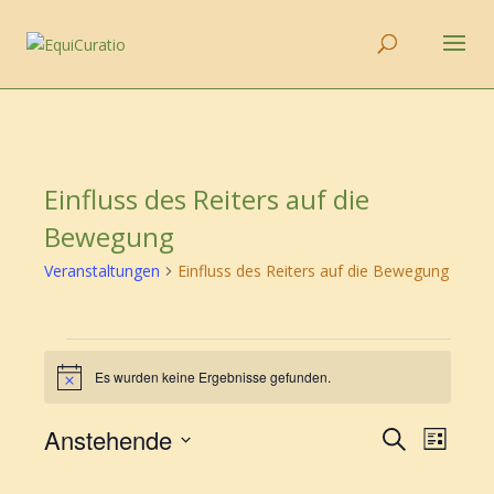
Einfluss des Reiters auf die
Bewegung
Veranstaltungen
Einfluss des Reiters auf die Bewegung
Veranstaltungen
Es wurden keine Ergebnisse gefunden.
Hinweis
Veransta
Vera
Anstehende
Suche
Liste
Ansic
Suche
Datum
Navi
wählen.