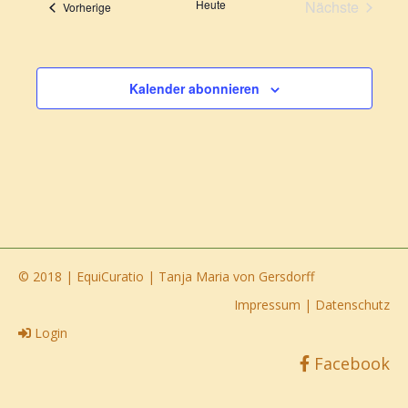
Heute
Nächste
Veranstaltungen
Vorherige
Navigati
Veranstalt
Kalender abonnieren
© 2018 | EquiCuratio | Tanja Maria von Gersdorff
Impressum
|
Datenschutz
Login
Facebook