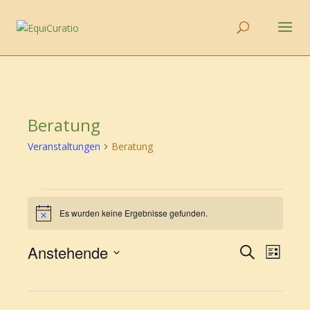
Beratung
Veranstaltungen
Beratung
Veranstaltungen
Es wurden keine Ergebnisse gefunden.
Hinweis
Veransta
Vera
Anstehende
Suche
Liste
Ansic
Suche
Datum
Navi
und
wählen.
Ansichte