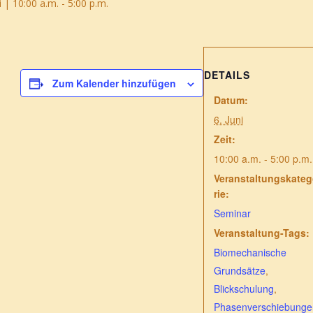
i | 10:00 a.m.
-
5:00 p.m.
DETAILS
Zum Kalender hinzufügen
Datum:
6. Juni
Zeit:
10:00 a.m. - 5:00 p.m.
Veranstaltungskate
rie:
Seminar
Veranstaltung-Tags:
Biomechanische
Grundsätze
,
Blickschulung
,
Phasenverschiebunge