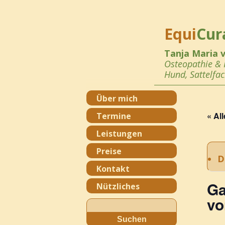
Equi
Cur
Tanja Maria 
Osteopathie &
Hund,
Sattelfa
Über mich
« Al
Termine
Leistungen
Preise
D
Kontakt
Ga
Nützliches
vo
Suchen
nach: